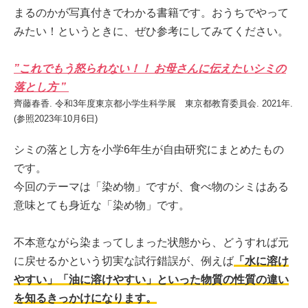
まるのかが写真付きでわかる書籍です。おうちでやって
みたい！というときに、ぜひ参考にしてみてください。
”これでもう怒られない！！ お母さんに伝えたいシミの
落とし方 ”
齊藤春香. 令和3年度東京都小学生科学展 東京都教育委員会. 2021年.
(参照2023年10月6日)
シミの落とし方を小学6年生が自由研究にまとめたもの
です。
今回のテーマは「染め物」ですが、食べ物のシミはある
意味とても身近な「染め物」です。
不本意ながら染まってしまった状態から、どうすれば元
に戻せるかという切実な試行錯誤が、例えば
「水に溶け
やすい」「油に溶けやすい」といった物質の性質の違い
を知るきっかけになります。