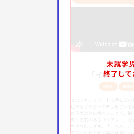
未就学
光と色の
終了して
「イロイロフ
発想力
創造性
セロファンとライトで色と光の
色が混ざり合って映し出される
の不思議さに触れることで、探
壁と天窓のある「シアター」を
を作り出します。「これが、こ
子さまのわくわく学ぶ体験につ