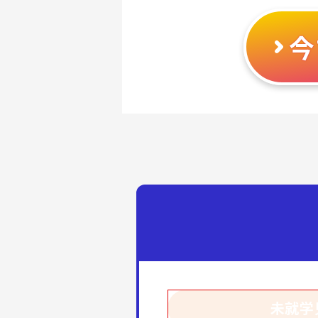
今
未就学