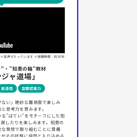
※音声が入っています ※視聴時間：約30秒
"・”知恵の輪”教材
ンジャ道場」
創造性
空間認識力
けない」絶妙な難易度で楽しみ
力と思考力を育みます。
る"ばてい"をモチーフにした知
に戻したりを楽しみます。知恵の
軟な発想で取り組むことに意義
まがその状態に自然と入り込める