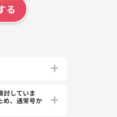
する
検討していま
ため、通常号か