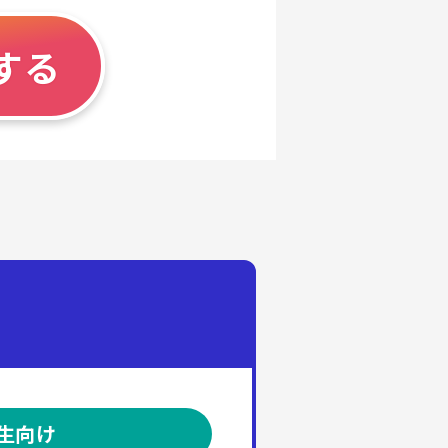
する
生向け