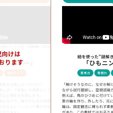
※音声が入っています ※視聴時間：約30秒
児向けは
実験教材
紐を使った"謎解き
おります
ァクトリー」
「ひもニ
図形センス
思考力
発想力
実験をお楽しみください！
「解けそうなのに、なぜか解
美しさ、「投影」の現象として
ながら試行錯誤し、空間認識
究心と感性を刺激します。
例えば、馬のひづめに付けてい
組み立てて、華やかな光の世界
恵の輪を作り、外したり、元
うなるんだ！」という驚きがお
輪は、固定観念に縛られず柔
ながります。
があり、この教材ではお子さ