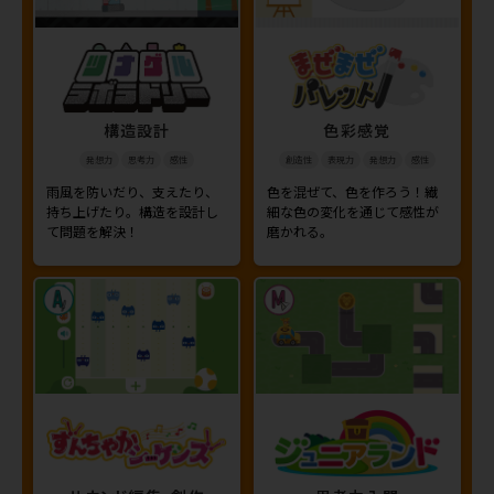
構造設計
色彩感覚
発想力
思考力
感性
創造性
表現力
発想力
感性
雨風を防いだり、支えたり、
色を混ぜて、色を作ろう！繊
持ち上げたり。構造を設計し
細な色の変化を通じて感性が
て問題を解決！
磨かれる。