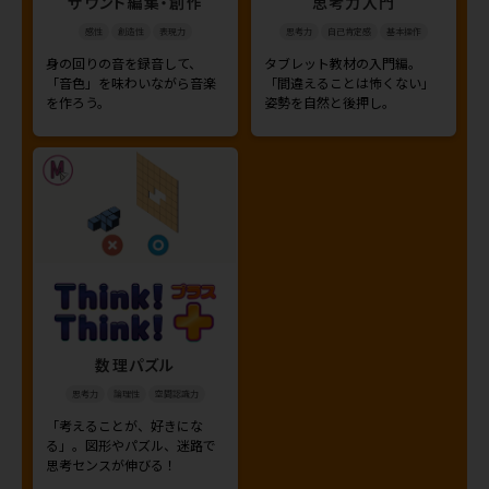
サウンド編集・創作
思考力入門
感性
創造性
表現力
思考力
自己肯定感
基本操作
身の回りの音を録音して、
タブレット教材の入門編。
「音色」を味わいながら音楽
「間違えることは怖くない」
を作ろう。
姿勢を自然と後押し。
数理パズル
思考力
論理性
空間認識力
「考えることが、好きにな
る」。図形やパズル、迷路で
思考センスが伸びる！