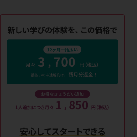
新しい学びの体験を、
この価格で
12ヶ月一括払い
3
700
,
月々
円（税込）
残月分返金！
一括払いの中途解約は、
お得なきょうだい追加
1
850
,
1人追加につき月々
円（税込）
安心してスタートできる