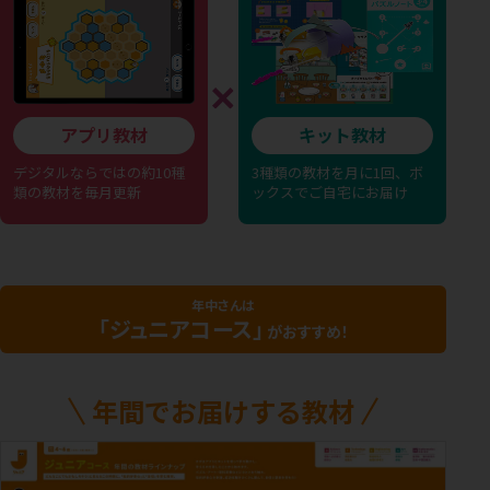
アプリ教材
キット教材
デジタルならではの
約10種
3種類の教材を月に1回、
ボ
類の教材を毎月更新
ックスでご自宅にお届け
年中さんは
「ジュニアコース」
がおすすめ！
年間でお届けする教材