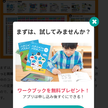
✖︎
まずは、試してみませんか？
まずは、お子さまの学齢に合ったコースから始めていただき、
も
っと挑戦したい場合は、いつでも次のコースに変更可能
です。途
中のコース変更も承っていますが、現在のコースより前のコース
への変更はできません。その際は、一度ご解約が必要になります
ワークブックを無料プレゼント！
ので、
最初は推奨コースからのスタートをおすすめ
していま
アプリは申し込み後すぐにできる！
す。