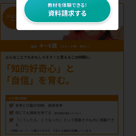
教材を体験できる！
資料請求する
ジュニア
コース
4〜6歳
推奨
（スタート時：年中〜）
どんなことでもおもしろそう！と思えるこの時期に。
「知的好奇心」と
「自信」を育む。
お子様の特徴
思考と行動が同時、直感思考
何にでも興味を持てる
(苦手意識が固まっていない)
「こうしたら、こうなった!」という現象そのものに感動でき
る
※実際には一人一人異なりますが、大まかな傾向を記載しています。