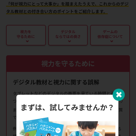
「何が視力にとって大事か」を踏まえたうえで、これからのデジ
タル教材との付き合い方のポイントをご紹介します。
視力を
デジタル
ゲームの
守るために
ならではの良さ
依存症について
視力を守るために
デジタル教材と視力に関する誤解
✖︎
タブレットなどのデジタルの画面を見ている時間と近視に
ついては、特異な因果関係が立証されているわけではあり
まずは、試してみませんか？
ません。
視力にとって大事なのは、見ているものの材質
※
ではなく、目と対象物の距離です。
例えばノートからの距離が15cmの状態で30分間勉強する
場合と、タブレットからの距離が15cmの状態で30分間使