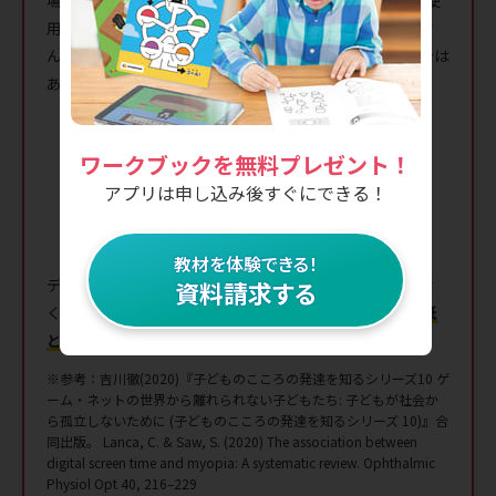
用する場合では、視力への影響に大きな違いはありませ
ん。（画面のブルーライトが睡眠リズムに影響する場合は
あるので、使用する時間帯には注意が必要です）
ワークブックを無料プレゼント！
アプリは申し込み後すぐにできる！
教材を体験できる！
デジタル教材「だから」特別に目に悪いということはな
資料請求する
く、
以下の注意点を意識していれば、視力への負荷は紙
と鉛筆を使った学習と変わりません。
※参考：吉川徹(2020)『子どものこころの発達を知るシリーズ10 ゲ
ーム・ネットの世界から離れられない子どもたち: 子どもが社会か
ら孤立しないために (子どものこころの発達を知るシリーズ 10)』合
同出版。 Lanca, C. & Saw, S. (2020) The association between
digital screen time and myopia: A systematic review. Ophthalmic
Physiol Opt 40, 216–229