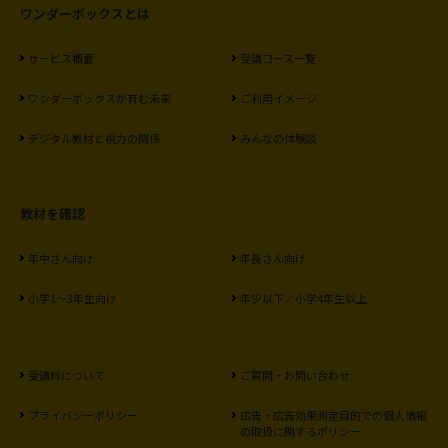
ワンダーボックスとは
サービス概要
受講コース一覧
ワンダーボックスが育む未来
ご利用イメージ
デジタル教材と視力の関係
みんなの体験談
教材を確認
年中さん向け
年長さん向け
小学1〜3年生向け
年少以下／小学4年生以上
受講料について
ご質問・お問い合わせ
プライバシーポリシー
広告・広告効果測定目的での
個人情報
の取扱に関するポリシー