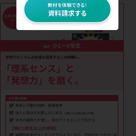
教材を体験できる！
資料請求する
スタンダード
コース
小1〜3年生
推奨
学校でたくさんの知識を習得するこの時期に。
「理系センス」と
「発想力」を磨く。
お子様の特徴
思考と行動が同時、直感思考
他人と自分を比較しはじめる
(比較される環境が増える影響)
手先の器用さが増し、自分でできることが広がる
【特に3年生以上の特徴】
論理的思考が少しずつできるようになり、忍耐力もつきはじめ