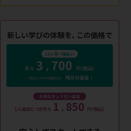
新しい学びの体験を、
この価格で
12ヶ月一括払い
3
700
,
月々
円（税込）
残月分返金！
一括払いの中途解約は、
お得なきょうだい追加
1
850
,
1人追加につき月々
円（税込）