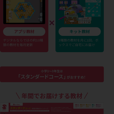
アプリ教材
キット教材
デジタルならではの
約10種
3種類の教材を月に1回、
ボ
類の教材を毎月更新
ックスでご自宅にお届け
小学1〜3年生は
「スタンダードコース」
がおすすめ！
年間でお届けする教材