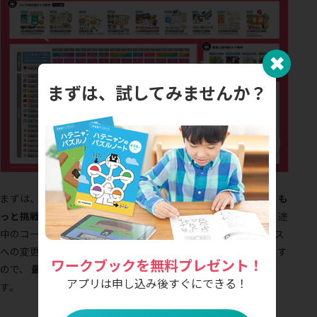
✖︎
まずは、試してみませんか？
まずは、お子さまの学齢に合ったコースから始めていただき、
も
っと挑戦したい場合は、いつでも次のコースに変更可能
です。途
中のコース変更も承っていますが、現在のコースより前のコース
への変更はできません。その際は、一度ご解約が必要になります
ワークブックを無料プレゼント！
ので、
最初は推奨コースからのスタートをおすすめ
していま
アプリは申し込み後すぐにできる！
す。